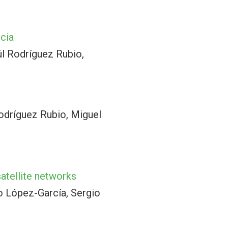
ncia
l Rodríguez Rubio,
odríguez Rubio, Miguel
satellite networks
o López-García, Sergio