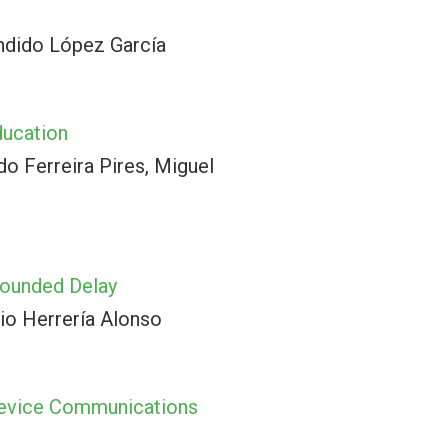
ndido López García
ducation
o Ferreira Pires, Miguel
Bounded Delay
io Herrería Alonso
Device Communications