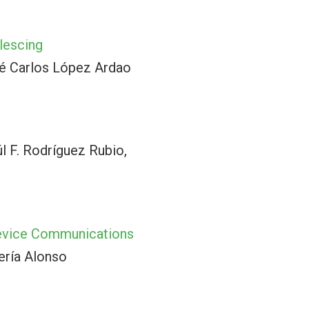
lescing
sé Carlos López Ardao
l F. Rodríguez Rubio,
 Device Communications
ería Alonso