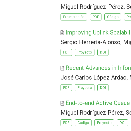
Miguel Rodríguez-Pérez, S
Preimpresión
PDF
Código
Pr
Improving Uplink Scalabil
Sergio Herrería-Alonso, Mi
PDF
Proyecto
DOI
Recent Advances in Info
José Carlos López Ardao, 
PDF
Proyecto
DOI
End-to-end Active Queu
Miguel Rodríguez Pérez, Se
PDF
Código
Proyecto
DOI