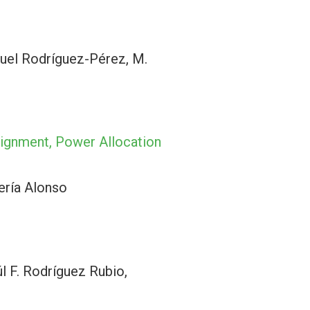
guel Rodríguez-Pérez, M.
signment, Power Allocation
ería Alonso
l F. Rodríguez Rubio,