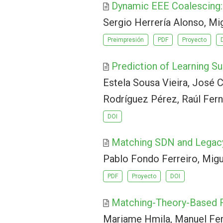
Dynamic EEE Coalescing:
Sergio Herrería Alonso, M
Preimpresión
PDF
Proyecto
Prediction of Learning S
Estela Sousa Vieira, José 
Rodríguez Pérez, Raúl Fer
DOI
Matching SDN and Legacy
Pablo Fondo Ferreiro, Migu
PDF
Proyecto
DOI
Matching-Theory-Based R
Mariame Hmila, Manuel Fer