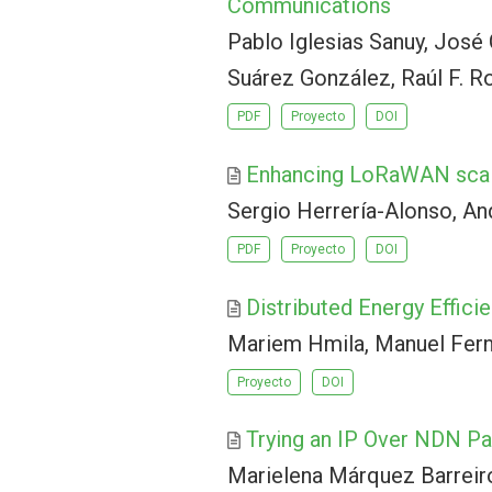
Communications
Pablo Iglesias Sanuy, José
Suárez González, Raúl F. R
PDF
Proyecto
DOI
Enhancing LoRaWAN scala
Sergio Herrería-Alonso, A
PDF
Proyecto
DOI
Distributed Energy Effic
Mariem Hmila, Manuel Fern
Proyecto
DOI
Trying an IP Over NDN P
Marielena Márquez Barreiro