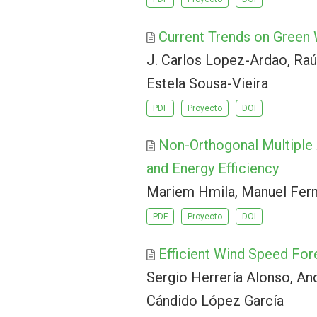
Current Trends on Green
J. Carlos Lopez-Ardao, Raú
Estela Sousa-Vieira
PDF
Proyecto
DOI
Non-Orthogonal Multiple 
and Energy Efficiency
Mariem Hmila, Manuel Fern
PDF
Proyecto
DOI
Efficient Wind Speed For
Sergio Herrería Alonso, An
Cándido López García