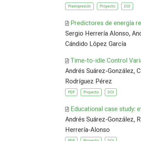
Preimpresión
Proyecto
DOI
Predictores de energía re
Sergio Herrería Alonso, An
Cándido López García
Time-to-idle Control Var
Andrés Suárez-González, C
Rodríguez Pérez
PDF
Proyecto
DOI
Educational case study: e
Andrés Suárez-González, R
Herrería-Alonso
PDF
Proyecto
DOI