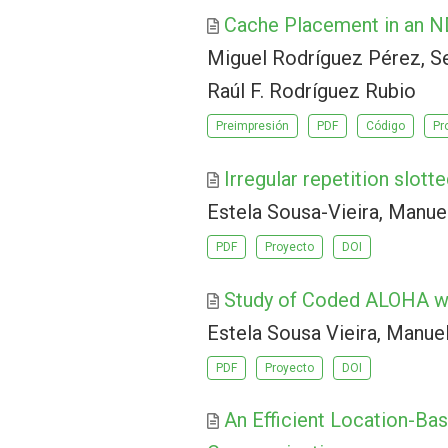
Cache Placement in an N
Miguel Rodríguez Pérez, S
Raúl F. Rodríguez Rubio
Preimpresión
PDF
Código
Pr
Irregular repetition slott
Estela Sousa-Vieira, Manu
PDF
Proyecto
DOI
Study of Coded ALOHA wit
Estela Sousa Vieira, Manue
PDF
Proyecto
DOI
An Efficient Location-Ba