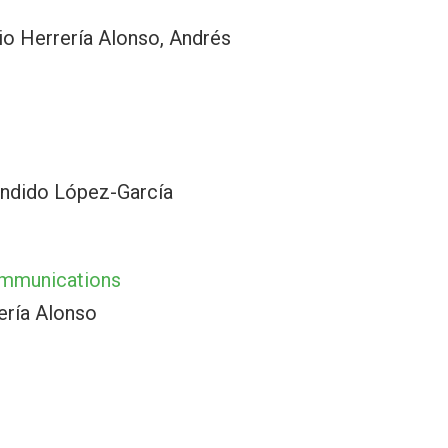
io Herrería Alonso, Andrés
ándido López-García
Communications
ería Alonso