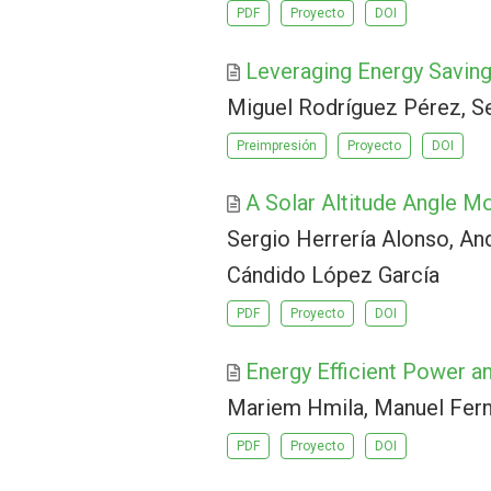
PDF
Proyecto
DOI
Leveraging Energy Saving 
Miguel Rodríguez Pérez, Se
Preimpresión
Proyecto
DOI
A Solar Altitude Angle Mo
Sergio Herrería Alonso, An
Cándido López García
PDF
Proyecto
DOI
Energy Efficient Power a
Mariem Hmila, Manuel Fern
PDF
Proyecto
DOI